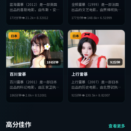
蓝海雷暴（2012）是一部英国
全频雷暴（1999）是一部法国
出品的喜剧电影，由韦斯·安
出品的文艺电影，由贾樟柯执
德森执导，段奕宏、雷佳音、安
导，雷佳音、章子怡、朴海日等
173分钟
👁
21.2
k
⭐
8.3
2012
177分钟
👁
148.6
k
⭐
6.5
1999
藤樱等主演。影片在叙事与视听
主演。影片在叙事与视听上力求
上力求突破，探讨人性与抉择，
突破，探讨人性与抉择，节奏张
节奏张弛有度，适合喜欢该类型
弛有度，适合喜欢该类型的观众
的观众完整观看。
日本
完整观看。
日本
186分钟
92分钟
百川雷暴
上行雷暴
百川雷暴（2001）是一部日本
上行雷暴（2007）是一部日本
出品的科幻电影，由王家卫执
出品的历史电影，由北野武执
导，周迅、孔刘、梁朝伟等主
导，河正宇、吴京、易烊千玺等
186分钟
👁
2.8
k
⭐
8.5
2001
92分钟
👁
130.5
k
⭐
8.8
2007
演。影片在叙事与视听上力求突
主演。影片在叙事与视听上力求
破，探讨人性与抉择，节奏张弛
突破，探讨人性与抉择，节奏张
有度，适合喜欢该类型的观众完
弛有度，适合喜欢该类型的观众
整观看。
完整观看。
高分佳作
查看更多