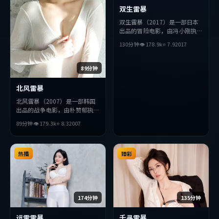
双生雷暴
双生雷暴（2017）是一部日本
出品的冒险电影，由冯小刚执
导，妻夫木聪、小栗旬、廖凡等
130分钟
👁
178.9
k
⭐
7.9
2017
主演。影片在叙事与视听上力求
突破，探讨人性与抉择，节奏张
弛有度，适合喜欢该类型的观众
89分钟
完整观看。
北风雷暴
北风雷暴（2007）是一部韩国
出品的战争电影，由朴赞郁执
导，安藤樱、王凯、廖凡等主
89分钟
👁
179.3
k
⭐
8.3
2007
演。影片在叙事与视听上力求突
破，探讨人性与抉择，节奏张弛
有度，适合喜欢该类型的观众完
整观看。
热播
臻彩
174分钟
135分钟
远雷雷暴
千寻雷暴