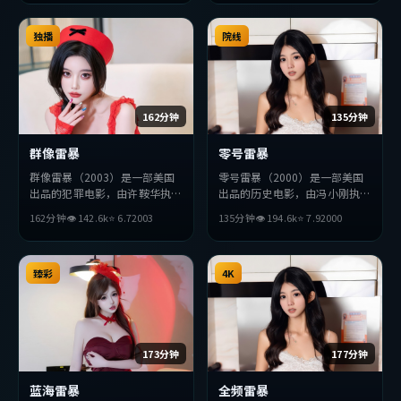
突破，探讨人性与抉择，节奏张
突破，探讨人性与抉择，节奏张
弛有度，适合喜欢该类型的观众
弛有度，适合喜欢该类型的观众
完整观看。
独播
完整观看。
院线
162分钟
135分钟
群像雷暴
零号雷暴
群像雷暴（2003）是一部美国
零号雷暴（2000）是一部美国
出品的犯罪电影，由许鞍华执
出品的历史电影，由冯小刚执
导，松田龙平、绫濑遥、长泽雅
导，苍井优、役所广司、沈腾等
162分钟
👁
142.6
k
⭐
6.7
2003
135分钟
👁
194.6
k
⭐
7.9
2000
美等主演。影片在叙事与视听上
主演。影片在叙事与视听上力求
力求突破，探讨人性与抉择，节
突破，探讨人性与抉择，节奏张
奏张弛有度，适合喜欢该类型的
弛有度，适合喜欢该类型的观众
观众完整观看。
臻彩
完整观看。
4K
173分钟
177分钟
蓝海雷暴
全频雷暴