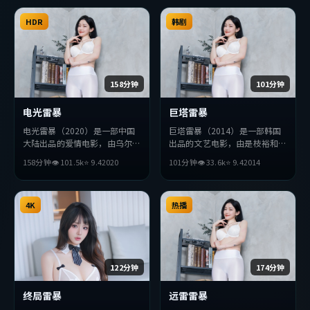
HDR
韩剧
158分钟
101分钟
电光雷暴
巨塔雷暴
电光雷暴（2020）是一部中国
巨塔雷暴（2014）是一部韩国
大陆出品的爱情电影，由乌尔善
出品的文艺电影，由是枝裕和执
执导，汤唯、周润发、王凯等主
导，杨紫琼、汤姆·哈迪、秦
158分钟
👁
101.5
k
⭐
9.4
2020
101分钟
👁
33.6
k
⭐
9.4
2014
演。影片在叙事与视听上力求突
昊等主演。影片在叙事与视听上
破，探讨人性与抉择，节奏张弛
力求突破，探讨人性与抉择，节
有度，适合喜欢该类型的观众完
奏张弛有度，适合喜欢该类型的
整观看。
4K
观众完整观看。
热播
122分钟
174分钟
终局雷暴
远雷雷暴