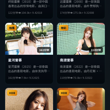
终局雷暴（2018）是一部中国
远雷雷暴（2008）是一部英国
香港出品的惊悚电影，由滨口龙
出品的喜剧电影，由朴赞郁执
介执导，黄政民、汤唯、赵丽颖
导，孔刘、金高银、薛景求等主
122分钟
👁
104.0
k
⭐
9.4
2018
174分钟
👁
175.0
k
⭐
9.3
2008
等主演。影片在叙事与视听上力
演。影片在叙事与视听上力求突
求突破，探讨人性与抉择，节奏
破，探讨人性与抉择，节奏张弛
张弛有度，适合喜欢该类型的观
有度，适合喜欢该类型的观众完
众完整观看。
独播
整观看。
臻彩
161分钟
110分钟
星河雷暴
南渡雷暴
星河雷暴（2025）是一部泰国
南渡雷暴（2022）是一部泰国
出品的喜剧电影，由徐克执导，
出品的喜剧电影，由丹尼斯·
苍井优、孔刘、朱一龙等主演。
维伦纽瓦执导，吴京、堺雅人、
161分钟
👁
7.9
k
⭐
9.3
2025
110分钟
👁
70.0
k
⭐
9.3
2022
影片在叙事与视听上力求突破，
胡歌等主演。影片在叙事与视听
探讨人性与抉择，节奏张弛有
上力求突破，探讨人性与抉择，
度，适合喜欢该类型的观众完整
节奏张弛有度，适合喜欢该类型
观看。
HDR
的观众完整观看。
HDR