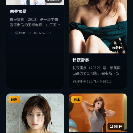
白昼雷暴
白昼雷暴（2013）是一部中国
香港出品的犯罪电影，由王家卫
执导，役所广司、河正宇、小栗
105分钟
👁
182.5
k
⭐
6.5
2013
旬等主演。影片在叙事与视听上
力求突破，探讨人性与抉择，节
奏张弛有度，适合喜欢该类型的
98分钟
观众完整观看。
长夜雷暴
长夜雷暴（2012）是一部英国
出品的奇幻电影，由韦斯·安
德森执导，张曼玉、周润发、周
98分钟
👁
181.7
k
⭐
6.9
2012
迅等主演。影片在叙事与视听上
力求突破，探讨人性与抉择，节
奏张弛有度，适合喜欢该类型的
韩剧
观众完整观看。
日本
130分钟