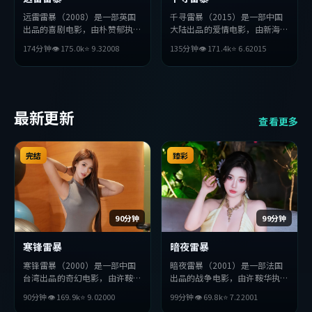
远雷雷暴（2008）是一部英国
千寻雷暴（2015）是一部中国
出品的喜剧电影，由朴赞郁执
大陆出品的爱情电影，由新海诚
导，孔刘、金高银、薛景求等主
执导，薛景求、胡歌、杨紫琼等
174分钟
👁
175.0
k
⭐
9.3
2008
135分钟
👁
171.4
k
⭐
6.6
2015
演。影片在叙事与视听上力求突
主演。影片在叙事与视听上力求
破，探讨人性与抉择，节奏张弛
突破，探讨人性与抉择，节奏张
有度，适合喜欢该类型的观众完
弛有度，适合喜欢该类型的观众
整观看。
完整观看。
最新更新
查看更多
完结
臻彩
90分钟
99分钟
寒锋雷暴
暗夜雷暴
寒锋雷暴（2000）是一部中国
暗夜雷暴（2001）是一部法国
台湾出品的奇幻电影，由许鞍华
出品的战争电影，由许鞍华执
执导，吴京、周冬雨、段奕宏等
导，全度妍、沈腾、木村拓哉等
90分钟
👁
169.9
k
⭐
9.0
2000
99分钟
👁
69.8
k
⭐
7.2
2001
主演。影片在叙事与视听上力求
主演。影片在叙事与视听上力求