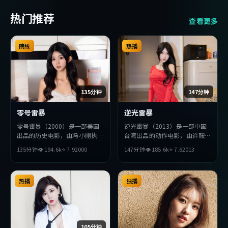
热门推荐
查看更多
院线
热播
135分钟
147分钟
零号雷暴
逆光雷暴
零号雷暴（2000）是一部美国
逆光雷暴（2013）是一部中国
出品的历史电影，由冯小刚执
台湾出品的动作电影，由许鞍华
导，苍井优、役所广司、沈腾等
执导，朴海日、汤姆·哈迪、
135分钟
👁
194.6
k
⭐
7.9
2000
147分钟
👁
185.6
k
⭐
7.6
2013
主演。影片在叙事与视听上力求
周润发等主演。影片在叙事与视
突破，探讨人性与抉择，节奏张
听上力求突破，探讨人性与抉
弛有度，适合喜欢该类型的观众
择，节奏张弛有度，适合喜欢该
完整观看。
热播
类型的观众完整观看。
独播
105分钟